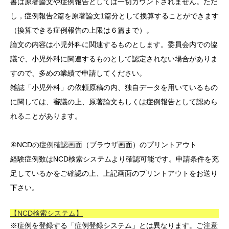
書は原著論文や症例報告としては一切カウントされません。ただ
し，症例報告2篇を原著論文1篇分として換算することができます
（換算できる症例報告の上限は６篇まで）。
論文の内容は小児外科に関連するものとします。委員会内での協
議で、小児外科に関連するものとして認定されない場合がありま
すので、多めの業績で申請してください。
雑誌「小児外科」の依頼原稿の内、独自データを用いているもの
に関しては、審議の上、原著論文もしくは症例報告として認めら
れることがあります。
④NCDの
症例確認画面
（ブラウザ画面）のプリントアウト
経験症例数はNCD検索システムより確認可能です。申請条件を充
足しているかをご確認の上、上記画面のプリントアウトをお送り
下さい。
【NCD検索システム】
※症例を登録する「症例登録システム」とは異なります。ご注意