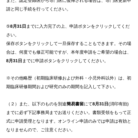
また、認定登録医から専門医に復帰される場合は、専門医更新申
請と同じ手続を行ってください。
⑤
8月31日
までに入力完了の上、申請ボタンをクリックしてくだ
さい。
保存ボタンをクリックして一旦保存することもできます。その場
合は、何度でも修正可能ですが、本年度申請をご希望の場合は、
8月31日
までに申請ボタンをクリックしてください。
※その他略歴（初期臨床研修および外科・小児外科以外）は、初
期臨床研修期間および研究のみの期間を記入して下さい。
（２）また、以下のものを別途
簡易書留
にて
8月31日
(消印有効)
までに必ず下記事務局までお送りください。書類受領をもって正
式に申請受理となります。オンライン申請のみでは申請は有効と
なりませんので、ご注意ください。