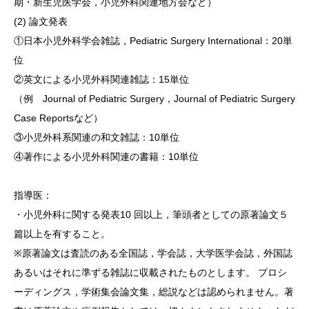
期・新生児医学会，小児外科関連地方会など）
(2) 論文発表
①日本小児外科学会雑誌，Pediatric Surgery International：20単
位
②英文による小児外科関連雑誌：15単位
（例 Journal of Pediatric Surgery，Journal of Pediatric Surgery
Case Reportsなど）
③小児外科系関連の和文雑誌：10単位
④著作による小児外科関連の書籍：10単位
指導医：
・小児外科に関する発表10 回以上，筆頭者としての原著論文５
篇以上を有すること。
※原著論文は査読のある全国誌，学会誌，大学医学会誌，外国誌
あるいはそれに準ずる雑誌に収載されたものとします。 プロシ
ーディングス，学術集会論文集，総説などは認められません。著