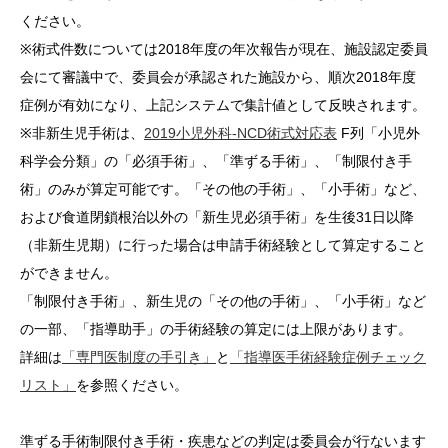
ください。
※術式件数については2018年度の年次報告が現在、施設認定委員
会にて審議中で、委員会が承認された施設から、順次2018年度
症例が有効になり、上記システムで集計値として反映されます。
※非新生児手術は、
2019小児外科-NCD術式対応表
F列「小児外
科学会分類」の「必須手術」、「準ずる手術」、「制限付き手
術」のみが算定可能です。「その他の手術」、「小手術」など、
および食道閉鎖根治以外の「新生児必須手術」を生後31日以降
（非新生児期）に行った場合は申請手術経験として算定すること
ができません。
「制限付き手術」、新生児の「その他の手術」、「小手術」など
の一部、「指導助手」の手術経験の算定には上限があります。
詳細は
「専門医制度の手引き」
と
「指導医手術経験症例チェック
リスト」
を参照ください。
準ずる手術制限付き手術・疾患などの判定は委員会が行ないます