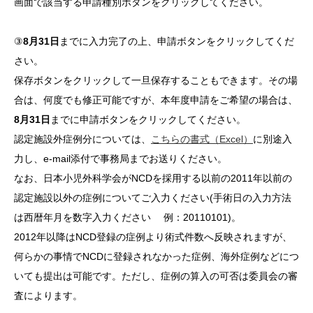
画面で該当する申請種別ボタンをクリックしてください。
③
8月31日
までに入力完了の上、申請ボタンをクリックしてくだ
さい。
保存ボタンをクリックして一旦保存することもできます。その場
合は、何度でも修正可能ですが、本年度申請をご希望の場合は、
8月31日
までに申請ボタンをクリックしてください。
認定施設外症例分については、
こちらの書式（Excel）
に別途入
力し、e-mail添付で事務局までお送りください。
なお、日本小児外科学会がNCDを採用する以前の2011年以前の
認定施設以外の症例についてご入力ください(手術日の入力方法
は西暦年月を数字入力ください 例：20110101)。
2012年以降はNCD登録の症例より術式件数へ反映されますが、
何らかの事情でNCDに登録されなかった症例、海外症例などにつ
いても提出は可能です。ただし、症例の算入の可否は委員会の審
査によります。