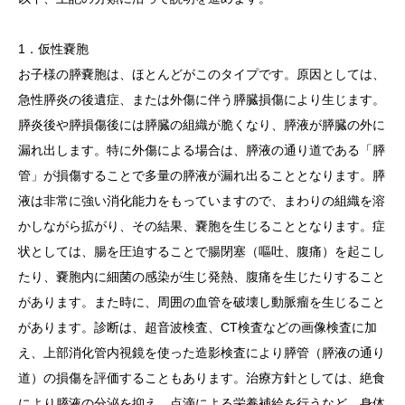
1．仮性嚢胞
お子様の膵嚢胞は、ほとんどがこのタイプです。原因としては、
急性膵炎の後遺症、または外傷に伴う膵臓損傷により生じます。
膵炎後や膵損傷後には膵臓の組織が脆くなり、膵液が膵臓の外に
漏れ出します。特に外傷による場合は、膵液の通り道である「膵
管」が損傷することで多量の膵液が漏れ出ることとなります。膵
液は非常に強い消化能力をもっていますので、まわりの組織を溶
かしながら拡がり、その結果、嚢胞を生じることとなります。症
状としては、腸を圧迫することで腸閉塞（嘔吐、腹痛）を起こし
たり、嚢胞内に細菌の感染が生じ発熱、腹痛を生じたりすること
があります。また時に、周囲の血管を破壊し動脈瘤を生じること
があります。診断は、超音波検査、CT検査などの画像検査に加
え、上部消化管内視鏡を使った造影検査により膵管（膵液の通り
道）の損傷を評価することもあります。治療方針としては、絶食
により膵液の分泌を抑え、点滴による栄養補給を行うなど、身体