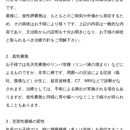
です。
最後に、仮性膵嚢胞は、もともとのご病気や外傷から発症するた
め、その病状はお子様により様々です。上記の内容は一般的な内
容であり、主治医からの説明を十分お聞きになり、お子様の病状
と取られるべき治療方針をご理解下さい。
2．真性嚢胞
お子様では先天性嚢胞やリンパ管腫（リンパ液の溜まり）などに
よるものですが、非常に稀です。周囲への圧迫による症状（嘔
吐、腹痛など）が生じ、超音波検査、CT、MRIなどで診断がな
されます。治療としては、手術による摘出が実施される場合もあ
りますが、仮性嚢胞と同様に胃や腸へつなぐことで縮小が得られ
ることもあります。
3．充実性腫瘍の変性
年長のお子様では、時に膵臓腫瘍（多くは良性）を発症すること