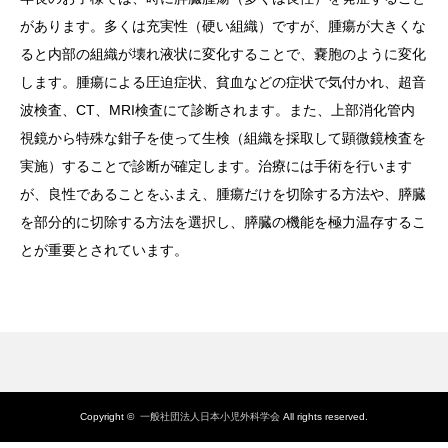
があります。多くは充実性（硬い組織）ですが、腫瘍が大きくな
ると内部の組織が壊れ液状に変化することで、嚢胞のように変化
します。腫瘍による圧迫症状、貧血などの症状で気付かれ、超音
波検査、CT、MRI検査にて診断されます。また、上部消化管内
視鏡から特殊な鉗子を使って生検（組織を採取して顕微鏡検査を
実施）することで診断が確定します。治療には手術を行います
が、良性であることをふまえ、腫瘍だけを切除する方法や、膵臓
を部分的に切除する方法を選択し、膵臓の機能を極力温存するこ
とが重要とされています。
Copyright ©
一般社団法人日本小児外科学会
All rights reserved.