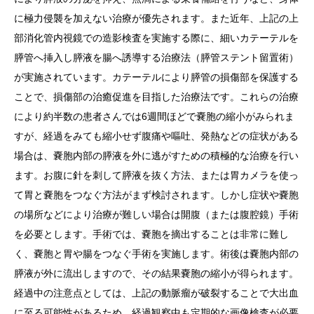
に極力侵襲を加えない治療が優先されます。また近年、上記の上
部消化管内視鏡での造影検査を実施する際に、細いカテーテルを
膵管へ挿入し膵液を腸へ誘導する治療法（膵管ステント留置術）
が実施されています。カテーテルにより膵管の損傷部を保護する
ことで、損傷部の治癒促進を目指した治療法です。これらの治療
により約半数の患者さんでは6週間ほどで嚢胞の縮小がみられま
すが、経過をみても縮小せず腹痛や嘔吐、発熱などの症状がある
場合は、嚢胞内部の膵液を外に逃がすための積極的な治療を行い
ます。お腹に針を刺して膵液を抜く方法、または胃カメラを使っ
て胃と嚢胞をつなぐ方法がまず検討されます。しかし症状や嚢胞
の場所などにより治療が難しい場合は開腹（または腹腔鏡）手術
を必要とします。手術では、嚢胞を摘出することは非常に難し
く、嚢胞と胃や腸をつなぐ手術を実施します。術後は嚢胞内部の
膵液が外に流出しますので、その結果嚢胞の縮小が得られます。
経過中の注意点としては、上記の動脈瘤が破裂することで大出血
に至る可能性があるため、経過観察中も定期的な画像検査が必要