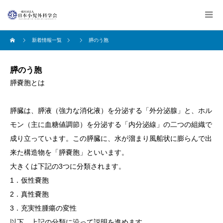
新着情報一覧
膵のう胞
膵のう胞
膵嚢胞とは
膵臓は、膵液（強力な消化液）を分泌する「外分泌腺」と、ホル
モン（主に血糖値調節）を分泌する「内分泌線」の二つの組織で
成り立っています。この膵臓に、水が溜まり風船状に膨らんで出
来た構造物を「膵嚢胞」といいます。
大きくは下記の3つに分類されます。
1．仮性嚢胞
2．真性嚢胞
3．充実性腫瘍の変性
以下、上記の分類に沿って説明を進めます。