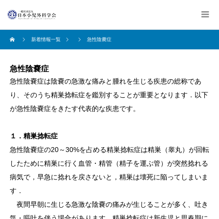
新着情報一覧
急性陰嚢症
急性陰嚢症
急性陰嚢症は陰嚢の急激な痛みと腫れを生じる疾患の総称であ
り、そのうち精巣捻転症を鑑別することが重要となります．以下
が急性陰嚢症をきたす代表的な疾患です。
１．精巣捻転症
急性陰嚢症の20～30%を占める精巣捻転症は精巣（睾丸）が回転
したために精巣に行く血管・精管（精子を運ぶ管）が突然捻れる
病気で，早急に捻れを戻さないと，精巣は壊死に陥ってしまいま
す．
夜間早朝に生じる急激な陰嚢の痛みが生じることが多く、吐き
気・嘔吐を伴う場合があります。精巣捻転症は新生児と思春期に