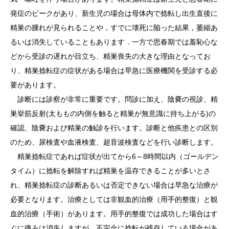
発症のピークがあり、新生児の場合は母体内で捻転し出生直後に
精巣の腫れが見られることや，すでに壊死に陥った結果，萎縮あ
るいは消失していることもあります．一方で思春期では羞恥心な
どから受診の遅れが目立ち、精巣喪失の大きな理由となってお
り、精巣捻転症の症状がある場合は早急に医療機関を受診する必
要があります。
診断には診察が非常に重要です。問診に加え、陰嚢の視診、精
巣挙筋反射(太ももの内側を触ると精巣が無意識に持ち上がる)の
確認、陰嚢および精巣の触診を行います。診断と他疾患との区別
のため、尿検査や血液検査、超音波検査などを行い診断します。
精巣捻転症であれば症状が出てから6～8時間以内（ゴールデン
タイム）に捻転を解除すれば精巣を温存できることが多いとさ
れ、精巣捻転症の診断あるいは否定できない場合は早急な治療が
必要となります。治療としては非観血的治療（用手的整復）と観
血的治療（手術）があります。用手的整復では成功した場合はす
ぐに痛みは消失しますが、不完全に捻転が残存している場合があ