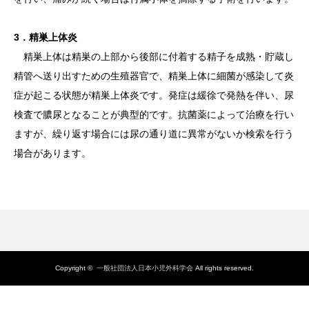
3．精巣上体炎
精巣上体は精巣の上部から後部に付着する精子を成熟・貯蔵し
精管へ送り出すための生殖器官で、精巣上体に細菌が感染して炎
症が起こる状態が精巣上体炎です。発症は緩徐で発熱を伴い、尿
検査で膿尿となることが典型的です。抗菌薬によって治療を行い
ますが、繰り返す場合には尿の通り道に異常がないか検索を行う
場合があります。
Copyright ©
一般社団法人日本小児外科学会
All rights reserved.