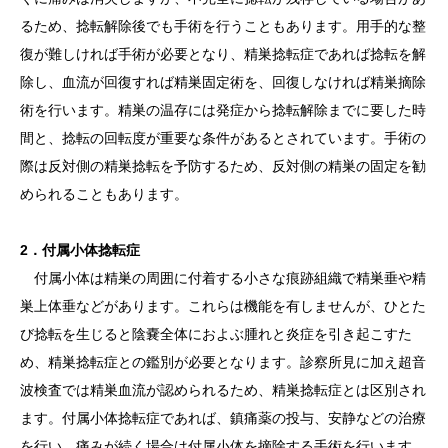
るため、捻転解除後でも手術を行うこともあります。用手的な整
復が難しければ手術が必要となり、精巣捻転症であれば捻転を解
除し、血流が回復すれば精巣固定術を、回復しなければ精巣摘除
術を行います。精巣の温存には発症から捻転解除までに要した時
間と、捻転の回転度が重要な条件があるとされています。手術の
際は反対側の精巣捻転を予防するため、反対側の精巣の固定を勧
められることもあります。
2．付属小体捻転症
付属小体は精巣の周囲に付着する小さな痕跡組織で精巣垂や精
巣上体垂などがあります。これらは機能を有しませんが、ひとた
び捻転を生じると陰嚢全体におよぶ腫れと炎症を引き起こすた
め、精巣捻転症との鑑別が必要となります。診察所見に加え超音
波検査では精巣血流が認められるため、精巣捻転症とは区別され
ます。付属小体捻転症であれば、鎮痛薬の投与、安静などの治療
を行い、痛みが続く場合は付属小体を摘除する手術を行います。