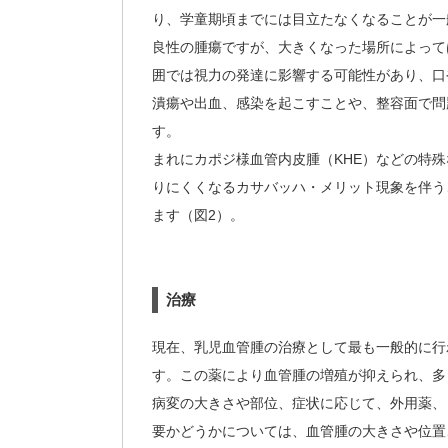
り、学童期頃までには目立たなくなることが一
良性の腫瘍ですが、大きくなった場所によって
囲では視力の発達に影響する可能性があり、口
潰瘍や出血、感染を起こすことや、整容面で問
す。
まれにカポジ様血管内皮腫（KHE）などの特
りにくくなるカサバッハ・メリット現象を伴う
ます（図2）。
治療
現在、乳児血管腫の治療として最も一般的に行
す。この薬により血管腫の増殖が抑えられ、多
病変の大きさや部位、症状に応じて、外用薬、
要かどうかについては、血管腫の大きさや位置