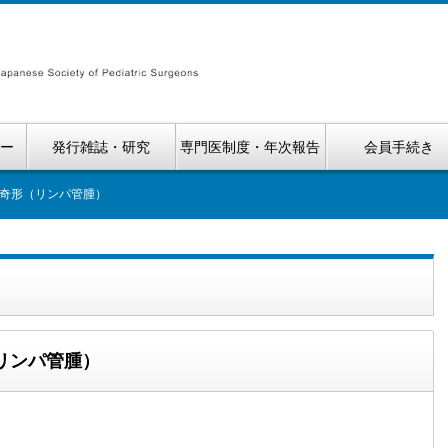
ナー
発行雑誌・研究
専門医制度・年次報告
会員手続き
奇形（リンパ管腫）
リンパ管腫）