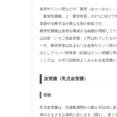
血管やリンパ管などの「脈管（みゃっかん）」に
「脈管性腫瘍」と「脈管奇形」の2つに分けて
原因や治療方法が異なる別の病気です。
脈管性腫瘍は血管を構成する細胞が増殖してで
は以前「いちご状血管腫」と呼ばれていたもの
一方、脈管奇形は生まれつき血管やリンパ管の
のとしてリンパ管奇形（以前はリンパ管腫と呼
ここでは、小児で比較的よくみられる血管腫と
血管腫（乳児血管腫）
症状
乳児血管腫は、生後数週間から数か月以内に皮
体のさまざまな場所に生じます（図1）。多く