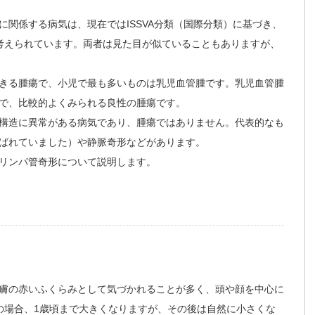
関係する病気は、現在ではISSVA分類（国際分類）に基づき、
考えられています。両者は見た目が似ていることもありますが、
きる腫瘍で、小児で最も多いものは乳児血管腫です。乳児血管腫
で、比較的よくみられる良性の腫瘍です。
構造に異常がある病気であり、腫瘍ではありません。代表的なも
ばれていました）や静脈奇形などがあります。
リンパ管奇形について説明します。
膚の赤いふくらみとして気づかれることが多く、頭や顔を中心に
の場合、1歳頃まで大きくなりますが、その後は自然に小さくな